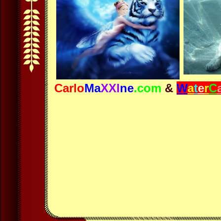
Carlo
Ma
XXI
ne
.com
&
W
a
t
e
r
C